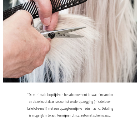
*De minimale looptijd van het abonnement is twaalf maanden
en deze loopt daarna door tot wederopzegging (middels een
brief of e-mail) met een opzegtermijn van één maand. Betaling
is mogelijk in twaalf termijnen d.m.v. automatische incasso.