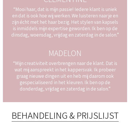
“Mooi haar, dat is mijn passie! Iedere klant is uniek
en dat is ook hoe wij werken. We luisteren naar je en
zijn écht met het haar bezig. Het stylen van kapsels
is inmiddels mijn expertise geworden. Ik ben op de
dinsdag, woensdag, vrijdag en zaterdag in de salon.”
MADELON
“Mijn creativiteit overbrengen naar de klant. Dat is
wat mij aanspreekt in het kappersvak. Ik probeer
graag nieuwe dingen uit en heb mij daarom ook
gespecialiseerd in het kleuren. Ik ben op de
donderdag, vrijdag en zaterdag in de salon.”
BEHANDELING & PRIJSLIJST